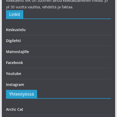
Kelkkalehti MK on Suomen ainoa kelkkailuaiheinen media. Jo
yli 30 vuotta vauhtia, viihdettä ja faktaa.
Linkit
Keskustelu
Digilehti
Mainostajille
Facebook
Youtube
Instagram
Yhteistyössä
Arctic Cat