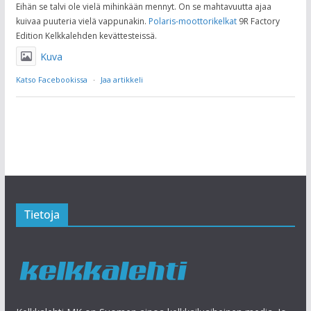
Eihän se talvi ole vielä mihinkään mennyt. On se mahtavuutta ajaa
kuivaa puuteria vielä vappunakin.
Polaris-moottorikelkat
9R Factory
Edition Kelkkalehden kevättesteissä.
Kuva
Katso Facebookissa
·
Jaa artikkeli
Tietoja