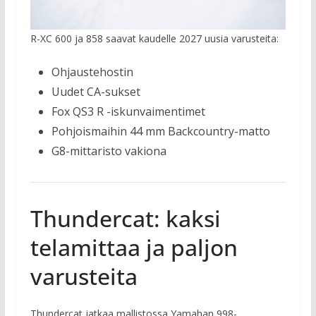
R-XC 600 ja 858 saavat kaudelle 2027 uusia varusteita:
Ohjaustehostin
Uudet CA-sukset
Fox QS3 R -iskunvaimentimet
Pohjoismaihin 44 mm Backcountry-matto
G8-mittaristo vakiona
Thundercat: kaksi
telamittaa ja paljon
varusteita
Thundercat jatkaa mallistossa Yamahan 998-