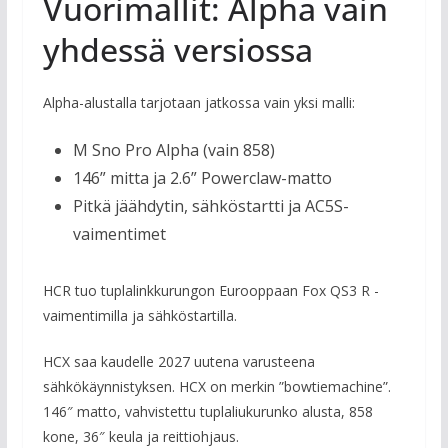
Vuorimallit: Alpha vain
yhdessä versiossa
Alpha-alustalla tarjotaan jatkossa vain yksi malli:
M Sno Pro Alpha (vain 858)
146” mitta ja 2.6” Powerclaw-matto
Pitkä jäähdytin, sähköstartti ja AC5S-
vaimentimet
HCR tuo tuplalinkkurungon Eurooppaan Fox QS3 R -
vaimentimilla ja sähköstartilla.
HCX saa kaudelle 2027 uutena varusteena
sähkökäynnistyksen. HCX on merkin ”bowtiemachine”.
146″ matto, vahvistettu tuplaliukurunko alusta, 858
kone, 36″ keula ja reittiohjaus.