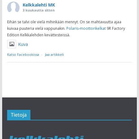
Kelkkalehti MK
3 kuukautta sitten
Eihän se talvi ole vielä mihinkään mennyt. On se mahtavuutta ajaa
kuivaa puuteria vielä vappunakin.
Polaris-moottorikelkat
9R Factory
Edition Kelkkalehden kevättesteissä.
Kuva
Katso Facebookissa
·
Jaa artikkeli
Tietoja