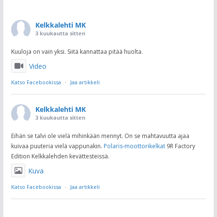
Kelkkalehti MK
3 kuukautta sitten
Kuuloja on vain yksi. Siitä kannattaa pitää huolta.
Video
Katso Facebookissa
·
Jaa artikkeli
Kelkkalehti MK
3 kuukautta sitten
Eihän se talvi ole vielä mihinkään mennyt. On se mahtavuutta ajaa
kuivaa puuteria vielä vappunakin.
Polaris-moottorikelkat
9R Factory
Edition Kelkkalehden kevättesteissä.
Kuva
Katso Facebookissa
·
Jaa artikkeli