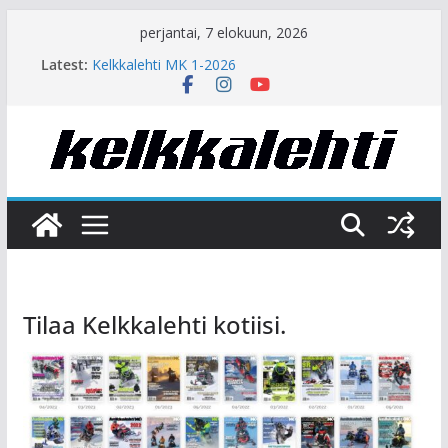
Skip
perjantai, 7 elokuun, 2026
to
Latest:
Kelkkalehti MK 1-2026
content
Arctic Cat 2027
Polaris 2027
Lynx 2027 – Juhlavuosi ja uusia moottoreita
Ski-Doo 2027 – 600 RR ja päivitystä kautta linjan
Tilaa Kelkkalehti kotiisi.