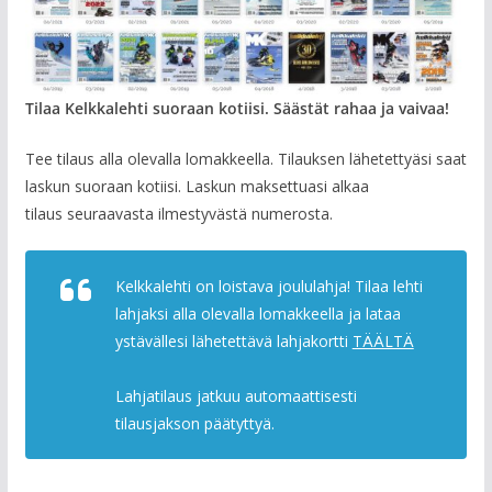
Tilaa Kelkkalehti suoraan kotiisi. Säästät rahaa ja vaivaa!
Tee tilaus alla olevalla lomakkeella. Tilauksen lähetettyäsi saat
laskun suoraan kotiisi. Laskun maksettuasi alkaa
tilaus seuraavasta ilmestyvästä numerosta.
Kelkkalehti on loistava joululahja! Tilaa lehti
lahjaksi alla olevalla lomakkeella ja lataa
ystävällesi lähetettävä lahjakortti
TÄÄLTÄ
Lahjatilaus jatkuu automaattisesti
tilausjakson päätyttyä.