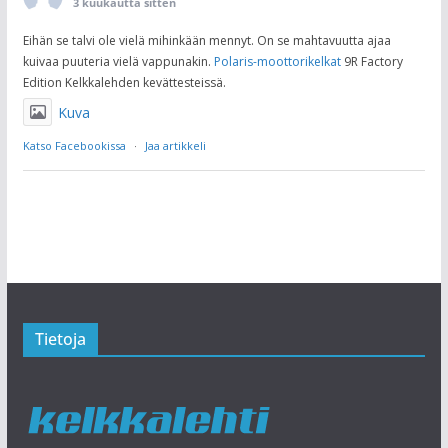
3 kuukautta sitten
Eihän se talvi ole vielä mihinkään mennyt. On se mahtavuutta ajaa
kuivaa puuteria vielä vappunakin.
Polaris-moottorikelkat
9R Factory
Edition Kelkkalehden kevättesteissä.
Kuva
Katso Facebookissa
·
Jaa artikkeli
Tietoja