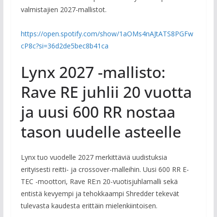
valmistajien 2027-mallistot.
https://open.spotify.com/show/1aOMs4nAJtATS8PGFw
cP8c?si=36d2de5bec8b41ca
Lynx 2027 -mallisto:
Rave RE juhlii 20 vuotta
ja uusi 600 RR nostaa
tason uudelle asteelle
Lynx tuo vuodelle 2027 merkittäviä uudistuksia
erityisesti reitti- ja crossover-malleihin. Uusi 600 RR E-
TEC -moottori, Rave RE:n 20-vuotisjuhlamalli sekä
entistä kevyempi ja tehokkaampi Shredder tekevät
tulevasta kaudesta erittäin mielenkiintoisen.