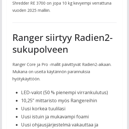
Shredder RE 3700 on jopa 10 kg kevyempi verrattuna
vuoden 2025 malliin.
Ranger siirtyy Radien2-
sukupolveen
Ranger Core ja Pro -mallit päivittyvät Radien2-aikaan.
Mukana on useita käytännön parannuksia
hyötykäyttöön.
LED-valot (50 % pienempi virrankulutus)
10,25” mittaristo myös Rangereihin
Uusi korkea tuulilasi
Uusi istuin ja mukavampi foami
Uusi ohjausjärjestelmä vakauttaa ja