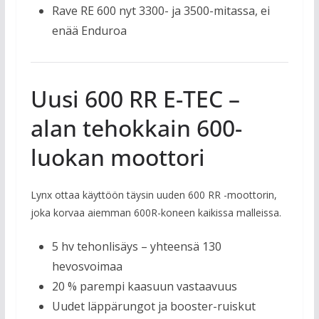
Rave RE 600 nyt 3300- ja 3500-mitassa, ei
enää Enduroa
Uusi 600 RR E-TEC –
alan tehokkain 600-
luokan moottori
Lynx ottaa käyttöön täysin uuden 600 RR -moottorin,
joka korvaa aiemman 600R-koneen kaikissa malleissa.
5 hv tehonlisäys – yhteensä 130
hevosvoimaa
20 % parempi kaasuun vastaavuus
Uudet läppärungot ja booster-ruiskut