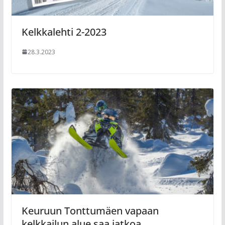
Kelkkalehti 2-2023
28.3.2023
Keuruun Tonttumäen vapaan
kelkkailun alue saa jatkoa