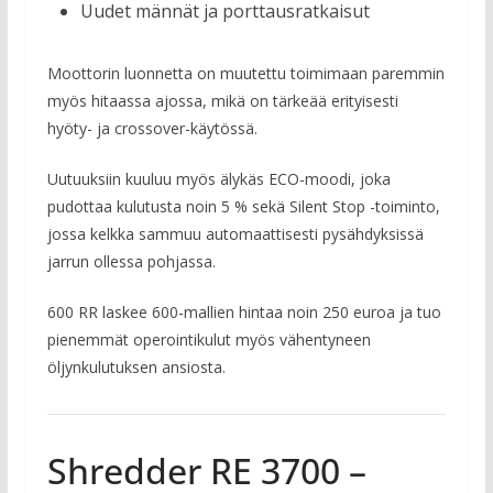
Uudet männät ja porttausratkaisut
Moottorin luonnetta on muutettu toimimaan paremmin
myös hitaassa ajossa, mikä on tärkeää erityisesti
hyöty- ja crossover-käytössä.
Uutuuksiin kuuluu myös älykäs ECO-moodi, joka
pudottaa kulutusta noin 5 % sekä Silent Stop -toiminto,
jossa kelkka sammuu automaattisesti pysähdyksissä
jarrun ollessa pohjassa.
600 RR laskee 600-mallien hintaa noin 250 euroa ja tuo
pienemmät operointikulut myös vähentyneen
öljynkulutuksen ansiosta.
Shredder RE 3700 –