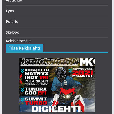
Arctic Cat
Lynx
Polaris
Ski-Doo
Kelekkamessut
Tilaa Kelkkalehti