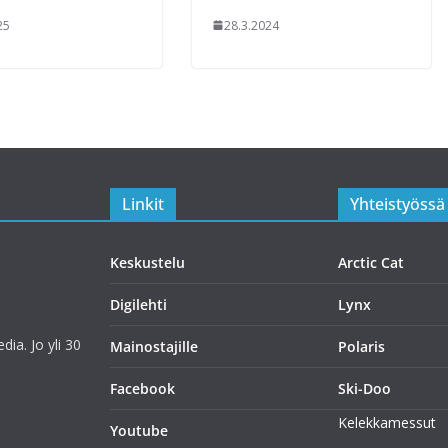
25
28.3.2024
Linkit
Yhteistyössä
Keskustelu
Arctic Cat
Digilehti
Lynx
ia. Jo yli 30
Mainostajille
Polaris
Facebook
Ski-Doo
Kelekkamessut
Youtube