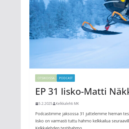
OTSIKOISSA
PODCAST
EP 31 Iisko-Matti Näk
5.2.2025
Kelkkalehti MK
Podcastimme jaksossa 31 juttelemme hieman testei
Iisko on varmasti tuttu hahmo kelkkailua seuraaville
Kelkkalehden testihahmo.