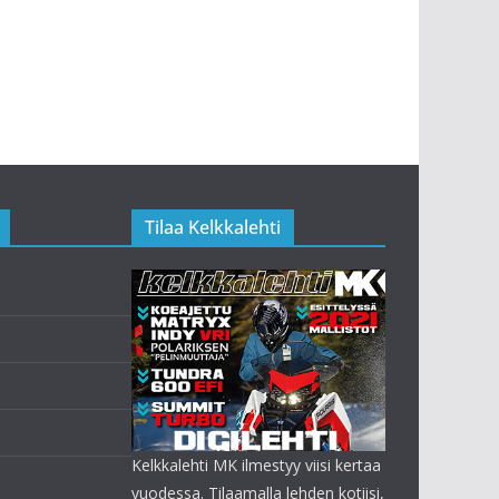
Tilaa Kelkkalehti
Kelkkalehti MK ilmestyy viisi kertaa
vuodessa. Tilaamalla lehden kotiisi,