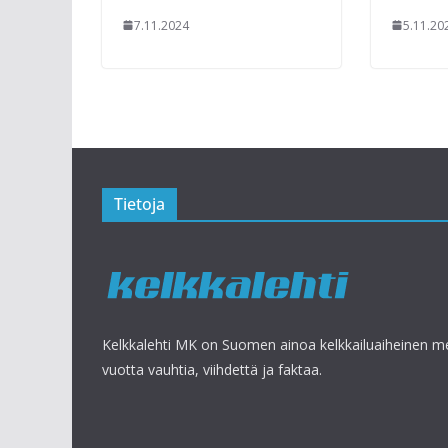
7.11.2024
5.11.20
Tietoja
Kelkkalehti MK on Suomen ainoa kelkkailuaiheinen med
vuotta vauhtia, viihdettä ja faktaa.