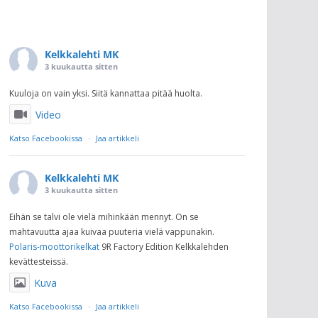
Kelkkalehti MK
3 kuukautta sitten
Kuuloja on vain yksi. Siitä kannattaa pitää huolta.
Video
Katso Facebookissa
·
Jaa artikkeli
Kelkkalehti MK
3 kuukautta sitten
Eihän se talvi ole vielä mihinkään mennyt. On se
mahtavuutta ajaa kuivaa puuteria vielä vappunakin.
Polaris-moottorikelkat
9R Factory Edition Kelkkalehden
kevättesteissä.
Kuva
Katso Facebookissa
·
Jaa artikkeli