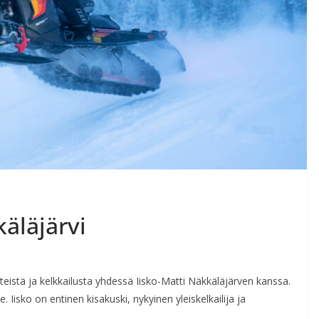
käläjärvi
stä ja kelkkailusta yhdessä Iisko-Matti Näkkäläjärven kanssa.
. Iisko on entinen kisakuski, nykyinen yleiskelkailija ja