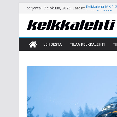
Skip
Latest:
Kelkkalehti MK 1-
perjantai, 7 elokuun, 2026
to
Arctic Cat 2027
Polaris 2027
content
Lynx 2027 – Juhlav
Ski-Doo 2027 – 600
LEHDESTÄ
TILAA KELKKALEHTI
T