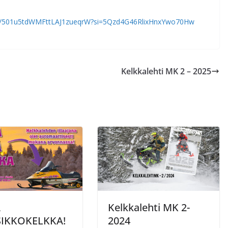
ode/501u5tdWMFttLAJ1zueqrW?si=5Qzd4G46RlixHnxYwo70Hw
Kelkkalehti MK 2 – 2025
A
Kelkkalehti MK 2-
SIKKOKELKKA!
2024