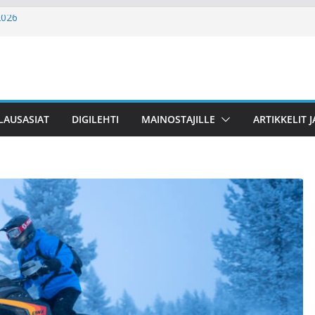
2026
uosi ja uusia moottoreita
 RR ja päivitystä kautta linjan
ILAUSASIAT
DIGILEHTI
MAINOSTAJILLE
ARTIKKELIT J